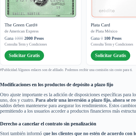
The Green Card
Plata Card
®
de American Express
de Plata México
Gana
1000
2000 Pesos
Gana
0
100 Pesos
Consulta Term y Condiciones
Consulta Term y Condiciones
Solicitar Gratis
Solicitar Gratis
#Publicidad Algunos enlaces son de afiliado. Podemos recibir una comisión sin costo para ti.
Modificaciones en los productos de depósito a plazo fijo
Otro ajuste importante es la adición de disposiciones específicas para l
uno, dos y cuatro.
Para abrir una inversión a plazo fijo, ahora se
saldos deben mantenerse para asegurar los rendimientos. Estos cambios b
permitiendo a los usuarios acceder a productos financieros más estruct
Derecho a cancelar el contrato sin penalización
Stori también informó q
ue los clientes que no estén de acuerdo con l