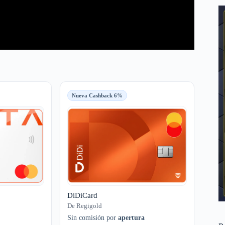
Nueva Cashback 6%
DiDiCard
De Regigold
Sin comisión por
apertura