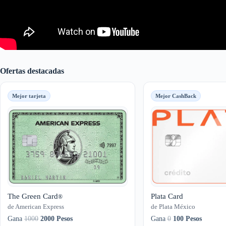
Ofertas destacadas
Mejor tarjeta
Mejor CashBack
The Green Card
Plata Card
®
de American Express
de Plata México
Gana
1000
2000 Pesos
Gana
0
100 Pesos