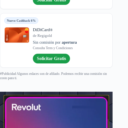
Nuevo Cashback 6%
DiDiCard
®
de Regigold
Sin comisión por
apertura
Consulta Term y Condiciones
Solicitar Gratis
#Publicidad Algunos enlaces son de afiliado. Podemos recibir una comisión sin
costo para ti.