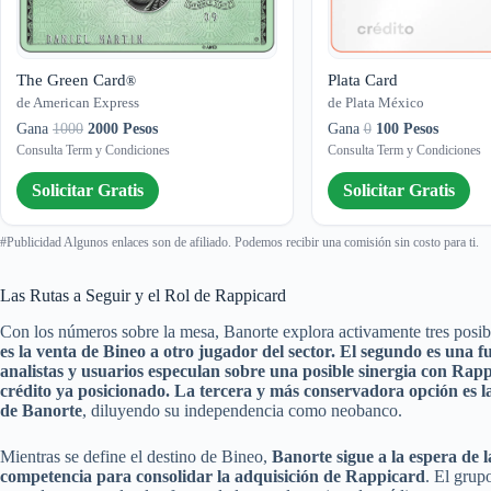
The Green Card
Plata Card
®
de American Express
de Plata México
Gana
1000
2000 Pesos
Gana
0
100 Pesos
Consulta Term y Condiciones
Consulta Term y Condiciones
Solicitar Gratis
Solicitar Gratis
#Publicidad Algunos enlaces son de afiliado. Podemos recibir una comisión sin costo para ti.
Las Rutas a Seguir y el Rol de Rappicard
Con los números sobre la mesa, Banorte explora activamente tres posibl
es la venta de Bineo a otro jugador del sector. El segundo es una f
analistas y usuarios especulan sobre una posible sinergia con Rap
crédito ya posicionado. La tercera y más conservadora opción es l
de Banorte
, diluyendo su independencia como neobanco.
Mientras se define el destino de Bineo,
Banorte sigue a la espera de 
competencia para consolidar la adquisición de Rappicard
. El grup