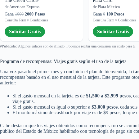
The Green Card
Plata Card
®
de American Express
de Plata México
Gana
1000
2000 Pesos
Gana
0
100 Pesos
Consulta Term y Condiciones
Consulta Term y Condiciones
Solicitar Gratis
Solicitar Gratis
#Publicidad Algunos enlaces son de afiliado. Podemos recibir una comisión sin costo para ti.
Programa de recompensas: Viajes gratis según el uso de la tarjeta
Una vez pasado el primer mes y concluido el plan de bienvenida, la
ta
recompensas basado en el uso mensual de la tarjeta. Este programa otor
anterior:
Si el gasto mensual en la tarjeta es de
$1,500 a $2,999 pesos
, ca
viaje gratis.
Si el gasto mensual es igual o superior a
$3,000 pesos
, cada seis
El monto máximo de cashback por viaje es de $9 pesos, lo que cubr
Cabe destacar que los viajes obtenidos como recompensa no se acumulan
público del Estado de México habilitado con tecnología de pago sin co