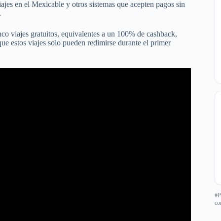
ajes en el Mexicable y otros sistemas que acepten pagos sin
.
inco viajes gratuitos, equivalentes a un 100% de cashback,
que estos viajes solo pueden redimirse durante el primer
#P
co