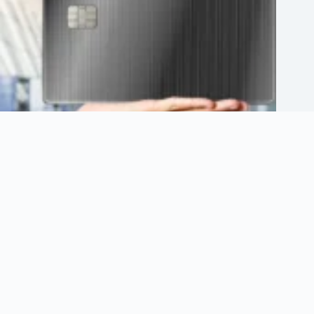
Revolut lanza en México su Plan Ultra: tarjeta platino, suscripciones
y beneficios de viaje por $1,738 al mes
agosto 6, 2026