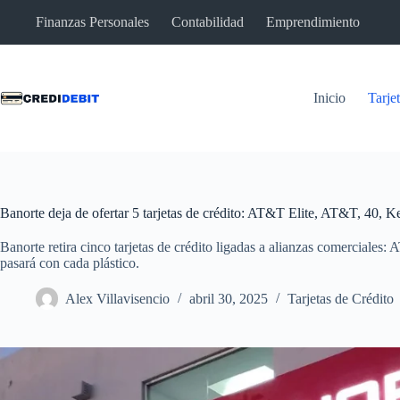
Saltar
Finanzas Personales
Contabilidad
Emprendimiento
al
contenido
Inicio
Tarje
Banorte deja de ofertar 5 tarjetas de crédito: AT&T Elite, AT&T, 40,
Banorte retira cinco tarjetas de crédito ligadas a alianzas comercia
pasará con cada plástico.
Alex Villavisencio
abril 30, 2025
Tarjetas de Crédito