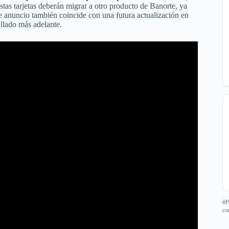
 estas tarjetas deberán migrar a otro producto de Banorte, ya
e anuncio también coincide con una futura actualización en
allado más adelante.
#P
co