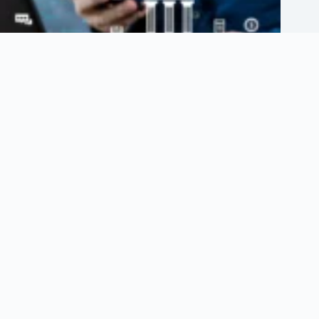
Cinco nuevos bancos digitales llegaron a México: así cambia la
competencia bancaria
agosto 5, 2026