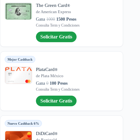
The Green Card
®
de American Express
Gana
1000
1500 Pesos
Consulta Term y Condiciones
Solicitar Gratis
Mejor Cashback
PlataCard
®
de Plata México
Gana
0
100 Pesos
Consulta Term y Condiciones
Solicitar Gratis
Nuevo Cashback 6%
DiDiCard
®
de Regigold