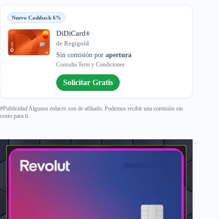
Nuevo Cashback 6%
DiDiCard
®
de Regigold
Sin comisión por
apertura
Consulta Term y Condiciones
Solicitar Gratis
#Publicidad Algunos enlaces son de afiliado. Podemos recibir una comisión sin
costo para ti.