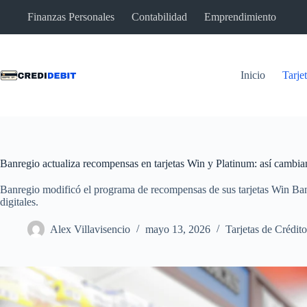
Saltar
Finanzas Personales
Contabilidad
Emprendimiento
al
contenido
Inicio
Tarje
Banregio actualiza recompensas en tarjetas Win y Platinum: así cambia
Banregio modificó el programa de recompensas de sus tarjetas Win Banr
digitales.
Alex Villavisencio
mayo 13, 2026
Tarjetas de Crédito